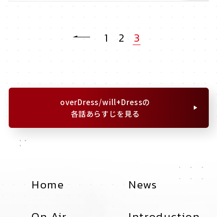
1
2
3
overDress/will+Dressの
各話あらすじを見る
Home
News
On Air
Introduction