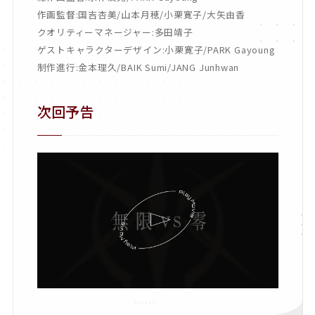
作画監督:国吉杏美/山本月穂/小栗寛子/大矢由香
クオリティーマネージャー:多田靖子
ゲストキャラクターデザイン:小栗寛子/PARK Gayoung
制作進行:金本理久/BAIK Sumi/JANG Junhwan
次回予告