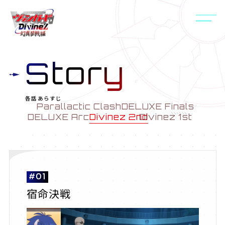
Story
各話あらすじ
Parallactic Clash
DELUXE Finals
DELUXE Arc
Divinez 2nd
Divinez 1st
#01
宿命決戦