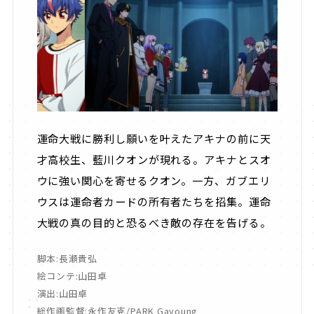
運命大戦に勝利し願いを叶えたアキナの前に天
才高校生、藍川クオンが現れる。アキナとスオ
ウに強い関心を寄せるクオン。一方、ガブエリ
ウスは運命者カードの所有者たちを招集。運命
大戦の真の目的と恐るべき敵の存在を告げる。
脚本:長瀬貴弘
絵コンテ:山田卓
演出:山田卓
総作画監督:永作友克/PARK Gayoung