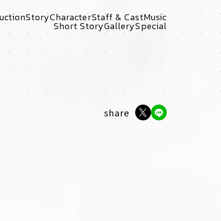
uction
Story
Character
Staff & Cast
Music
Short Story
Gallery
Special
share